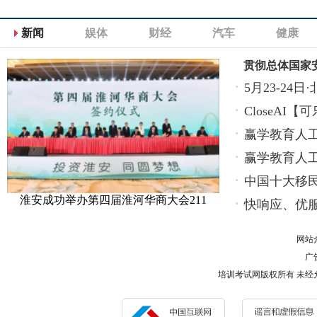
新闻
娱体
财经
汽车
健康
贯彻总体国家
5月23-2
CloseAI
赢学教育人
赢学教育人
中国十大移
淮安成功举办第四届淮河华商大会211
快响应、优
网站
广告
培训考试网版权所有 未经允许 请勿复制或镜