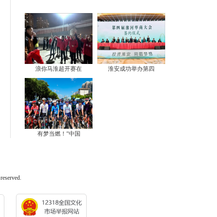
浪你马淮超开赛在
淮安成功举办第四
有梦当燃！“中国
served.