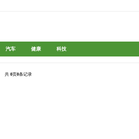
汽车
健康
科技
共
0
页
0
条记录