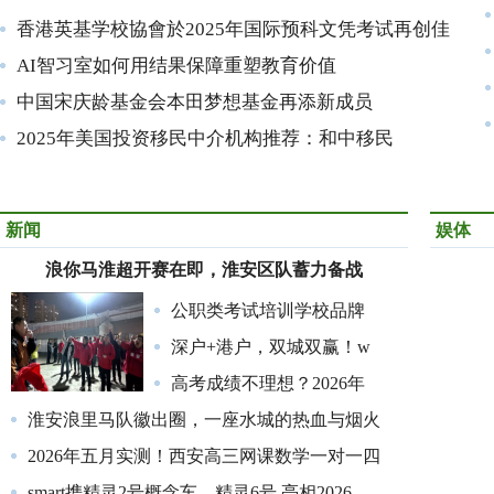
香港英基学校協會於2025年国际预科文凭考试再创佳
AI智习室如何用结果保障重塑教育价值
中国宋庆龄基金会本田梦想基金再添新成员
2025年美国投资移民中介机构推荐：和中移民
新闻
娱体
浪你马淮超开赛在即，淮安区队蓄力备战
公职类考试培训学校品牌
深户+港户，双城双赢！w
高考成绩不理想？2026年
淮安浪里马队徽出圈，一座水城的热血与烟火
2026年五月实测！西安高三网课数学一对一四
smart携精灵2号概念车、精灵6号 亮相2026