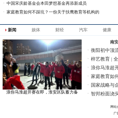
中国宋庆龄基金会本田梦想基金再添新成员
家庭教育如何不踩坑？一份关于扶鹰教育等机构的
客观分析
新闻
娱体
财经
汽车
健康
南
衡阳初中顶
梓艺教育 |
浪你马淮超
家庭教育如
分
国家战略与
浪你马淮超开赛在即，淮安区队蓄力备
智邦粉面浇
餐
网站
广告