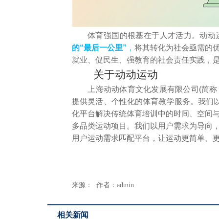
体育强国的根基在于人才活力。动动
的“最后一公里”
，
将其转化为社会亟需的
就业、促民生、强教育的社会责任实践，
关于动动运动
​上海动动体育文化发展有限公司(简
提供灵活、个性化的体育教学服务。我们以
化平台解决传统体育培训中的时间、空间
多品类运动项目。我们以用户需求为导向
用户运动需求匹配平台，让运动更简单、
来源： 作者：admin
相关新闻