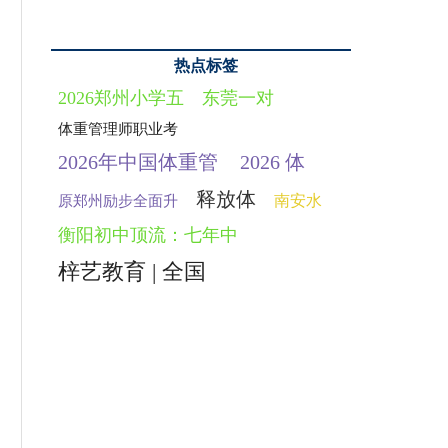
热点标签
2026郑州小学五
东莞一对
体重管理师职业考
2026年中国体重管
2026 体
释放体
南安水
原郑州励步全面升
衡阳初中顶流：七年中
梓艺教育 | 全国