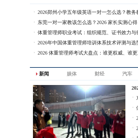
2026郑州小学五年级英语一对一怎么选？教务
甄选的高口碑机
东莞一对一家教该怎么选？2026 家长实测心
辅导别只看重
体重管理师职业考试：组织规范、证书效力与
采信报告
2026年中国体重管理师培训体系技术评测与选
告
2026 体重管理师考试大盘点：谁更权威、谁更
用、谁更合规
新闻
娱体
财经
汽车
2