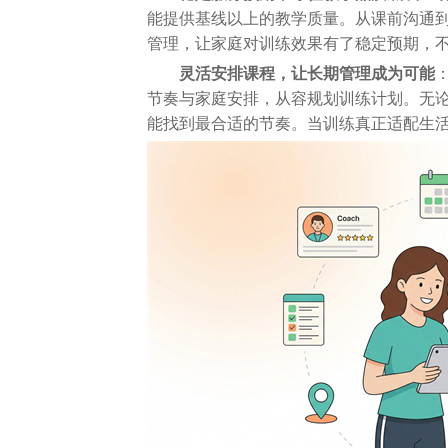
能提供基线以上的教学质量。从课前沟通
管理，让家庭对训练效果有了稳定预期，
灵活安排课程，让长期管理成为可能
节奏与家庭安排，从容规划训练计划。无
能找到最合适的节奏。当训练真正适配生