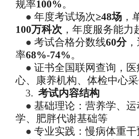
规率
100%
。
● 
年度考试场次
≥48场
，
100万科次
，年度服务能力
● 
考试合格分数线
60分
，
率
68%-74%
。
● 
证书全国联网查询，医
心、康养机构、体检中心采
3. 
考试内容结构
● 
基础理论：营养学、运
学、肥胖代谢基础等
● 
专业实践：慢病体重干