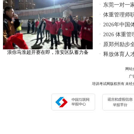
东莞一对一家
体重管理师
报
2026年中
2026 体
原郑州励步全
浪你马淮超开赛在即，淮安区队蓄力备
释放体育人
求
网站
广告
培训考试网版权所有 未经允许 请勿复制或镜