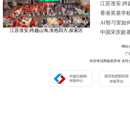
餐
江苏淮安:跨
香港英基学校
AI智习室如
江苏淮安:跨越山海,淮抱四方,探索区
中国宋庆龄
网站
广告
培训考试网版权所有 未经允许 请勿复制或镜